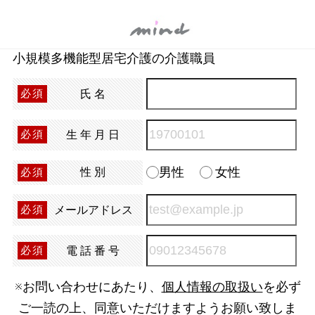
小規模多機能型居宅介護の介護職員
氏名
必須
生年月日
必須
男性
女性
性別
必須
メールアドレス
必須
電話番号
必須
※お問い合わせにあたり、
個人情報の取扱い
を必ず
ご一読の上、同意いただけますようお願い致しま