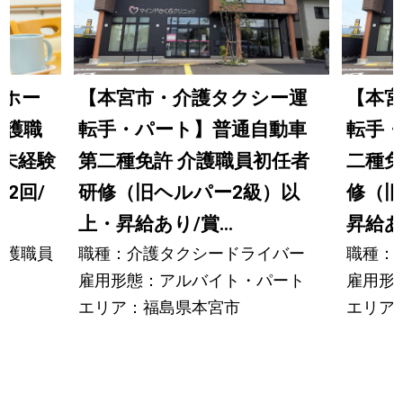
プホー
【本宮市・介護タクシー運
【本
介護職
転手・パート】普通自動車
転手・
未経験
第二種免許 介護職員初任者
二種免
2回/
研修（旧ヘルパー2級）以
修（旧
上・昇給あり/賞...
昇給あり
介護職員
職種：介護タクシードライバー
職種：
雇用形態：アルバイト・パート
雇用形
エリア：福島県本宮市
エリア