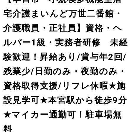
宅介護まいんど万世二番館・
介護職員・正社員】資格・ヘ
ルパー1級・実務者研修 未経
験歓迎！昇給あり/賞与年2回/
残業少/日勤のみ・夜勤のみ・
資格取得支援/リフレ休暇
★
施
設見学可
★
本宮駅から徒歩9分
★
マイカー通勤可！駐車場無
料