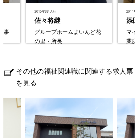
2016年8月入社
2011
佐々将継
添
援事
グループホームまいんど花
マイ
の里・所長
業所
その他の福祉関連職に関連する求人票
を見る